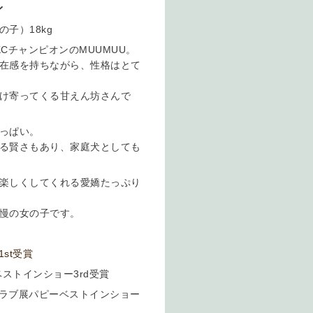
ン
子）18kg
CチャンピオンのMUUMUU。
在感を持ちながら、性格はとて
け寄ってくる甘えん坊さんで
っぱい。
る賢さもあり、家庭犬としても
楽しくしてくれる愛嬌たっぷり
慢の女の子です。
st受賞
ストインショー3rd受賞
クラブ展パピーベストインショー