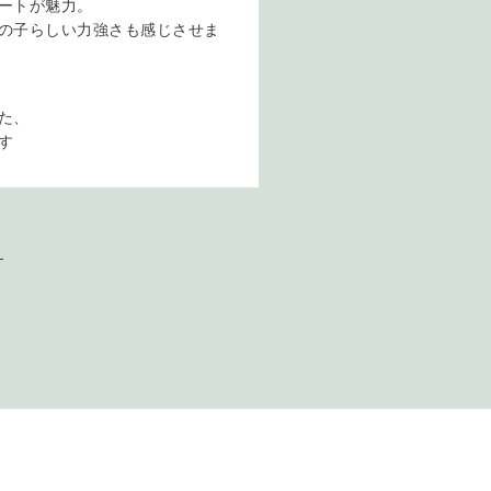
ートが魅力。
の子らしい力強さも感じさせま
た、
す
）