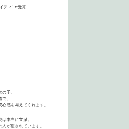
イティ1st受賞
女の子。
格で、
安心感を与えてくれます。
姿は本当に立派。
の人が癒されています。